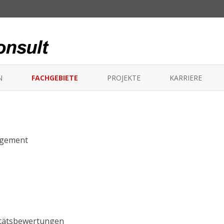
Skip to content
N
FACHGEBIETE
PROJEKTE
KARRIERE
LEIT- UND SICHERUNGSTECHNIK
OFFENE STELLEN
TELEKOM UND IT
REC ALS ARBEITGE
agement
BETRIEB
LOGISTIK
TESTEN / ABNAHME
TRAINING
litätsbewertungen
ELEKTRISCHE UND MECHANISCHE