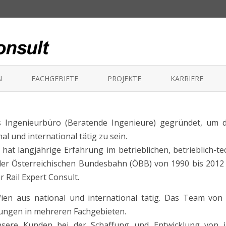
Skip to content
N
FACHGEBIETE
PROJEKTE
KARRIERE
LEIT- UND SICHERUNGSTECHNIK
OFFENE STELLEN
s Ingenieurbüro (Beratende Ingenieure) gegründet, um di
TELEKOM UND IT
REC ALS ARBEITGE
 und international tätig zu sein.
BETRIEB
hat langjährige Erfahrung im betrieblichen, betrieblich-t
der Österreichischen Bundesbahn (ÖBB) von 1990 bis 2012
LOGISTIK
 Rail Expert Consult.
TESTEN / ABNAHME
en aus national und international tätig. Das Team von 
TRAINING
tungen in mehreren Fachgebieten.
ere Kunden bei der Schaffung und Entwicklung von int
ELEKTRISCHE UND MECHANISCHE