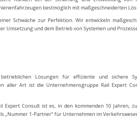
hienenfahrzeugen bestmöglich mit maßgeschneiderten Lös
KOMPONENTEN
 einer Schwäche zur Perfektion. Wir entwickeln maßgesc
IT SICHERHEIT
 der Umsetzung und dem Betrieb von Systemen und Prozess
FAHRZEUGE
RAMSS
betrieblichen Lösungen für effiziente und sichere
n aller Art ist die Unternehmensgruppe Rail Expert Con
l Expert Consult ist es, in den kommenden 10 Jahren, zu
als
„
Nummer 1-Partner
“
für Unternehmen im Verkehrswesen 